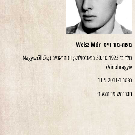
משה-מור
וייס
Weisz Mór
נולד ב־ 30.10.1923 בנאג'סולוש; וינוהראנייב (Nagyszőllős;
Vinohragyiv)
נפטר ב-11.5.2011
חבר ׳השומר הצעיר׳