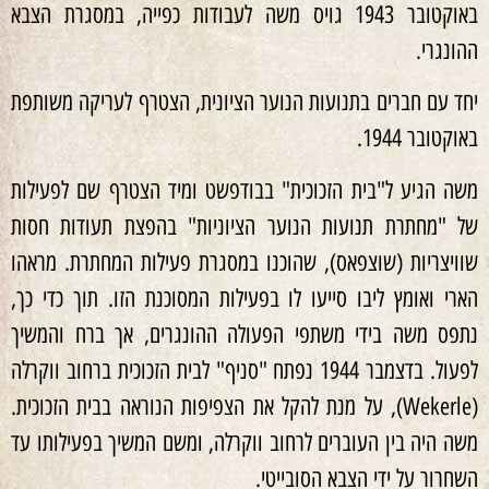
באוקטובר 1943 גויס משה לעבודות כפייה, במסגרת הצבא
ההונגרי.
יחד עם חברים בתנועות הנוער הציונית, הצטרף לעריקה משותפת
באוקטובר 1944.
משה הגיע ל"בית הזכוכית" בבודפשט ומיד הצטרף שם לפעילות
של "מחתרת תנועות הנוער הציוניות" בהפצת תעודות חסות
שוויצריות (שוצפאס), שהוכנו במסגרת פעילות המחתרת. מראהו
הארי ואומץ ליבו סייעו לו בפעילות המסוכנת הזו. תוך כדי כך,
נתפס משה בידי משתפי הפעולה ההונגרים, אך ברח והמשיך
לפעול. בדצמבר 1944 נפתח "סניף" לבית הזכוכית ברחוב ווקרלה
(Wekerle), על מנת להקל את הצפיפות הנוראה בבית הזכוכית.
משה היה בין העוברים לרחוב ווקרלה, ומשם המשיך בפעילותו עד
השחרור על ידי הצבא הסובייטי.