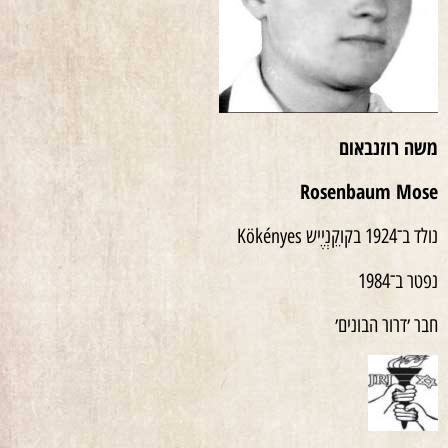
משה רוזנבאום
Rosenbaum Mose
נולד ב־1924 בקוקֵנְיֶיש Kökényes
נפטר ב־1984
חבר ׳דרור הבונים׳