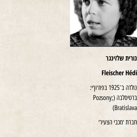
נורית שלזינגר
Fleischer Hédi
נולדה ב־1925 בפוז׳ון׳י:
ברטיסלבה (Pozsony;
Bratislava)
חברת ׳מכבי הצעיר׳