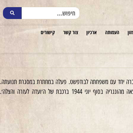
זון
העמותה
ארכיון
צור קשר
קישורים
ס. עברה יחד עם משפחתה לבודפשט. פעלה במחתרת במסגרת תנועתה.
אחותה טרודי נתפסה בידי המשטרה ההונגרית ונורית, בעזרת פרץ רבס, דאגה לשחרורה. יצאה מהונגריה בסוף יוני 1944 ברכבת של ה׳ועדה לעזרה והצלה׳.