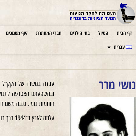
דף הבית
הטיול
בתי הילדים
חברי המחתרת
זיוף מסמכים
עברית
נושי מרר
חותמות גומי. גנבה משם חות
עלתה לארץ ב־1944 דרך רומניה במסגרת ה׳טיול׳. חברת קיבוץ העוגן מיום עלייתה ארצה.