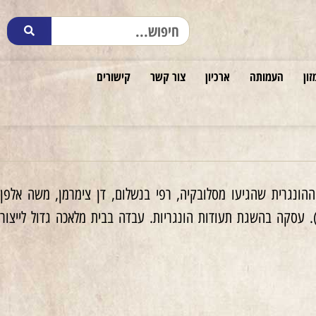
זון
העמותה
ארכיון
צור קשר
קישורים
 מתנועת ׳השומר הצעיר׳ ההונגרית שהגיעו מסלובקיה, רפי בנשלום, דן צימרמן, משה אלפן
בהשפעתם הצטרפה לתנועה. פעלה במחתרת תחת השם הבדוי אילונה וארגה (Varga Ilona). עסקה בהשגת תעודות הונגריות. עבדה בבית מלאכה גדול לייצור