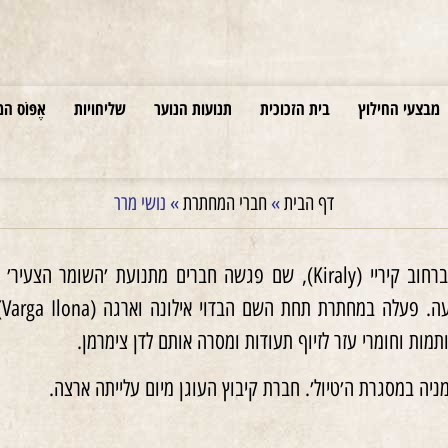
מבצעי החילוץ
בית הזכוכית
תנועות הנוער
שליחויות
אֶפּוֹס המ
דף הבית
»
חברי המחתרת
»
נושי מרר
עבדה במשרד של הקק׳׳ל ברחוב קיריי (Kiraly), שם פגשה חברים
ו
מות וחומרי עזר לזיוף תעודות ומסרה אותם לדן צימרמן.