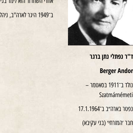
אחרי השחרור הוא לימד בגי
ב־1949 היגר לארה"ב, ניהל ישיבה ולימד בה.
ד"ר נפתלי נתן ברגר
Berger Andor
נולד ב־1911 בסאטמר –
Szatmárnémeti
נפטר בארה״ב ב־17.1.1964
חבר ׳המזרחי׳ (בני עקיבא)