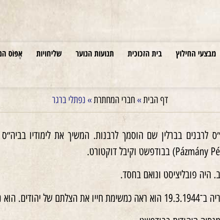
מבצעי החילוץ
בית הזכוכית
תנועות הנוער
שליחויות
אֶפּוֹס המ
דף הבית
»
חברי המחתרת
»
נפתלי ברגר
״ס לרבנים בברלין שם הוסמך לרבנות. המשיך את לימודיו בביה״
ב. היה פובליציסט ונואם בחסד.
שהשפיע עליו עד סוף ימיו.