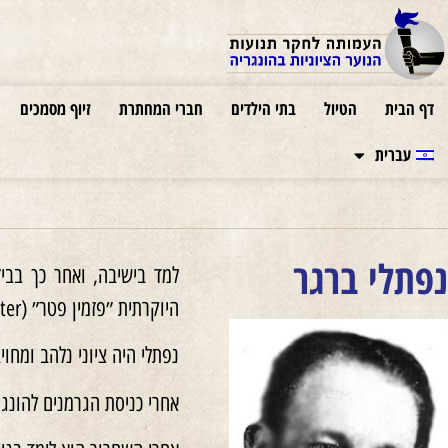
דף הבית
הטיול
בתי הילדים
חברי המחתרת
זיוף מסמכים
עברית
נפתלי ברגר
למד בישיבה, ואחר כך בבי
היוקרתית ״פזמין פטר״ (Pázmány Péter) בבודפשט וקיבל דוקטורט.
נפתלי היה ציוני נלהב ומחוי
אחרי כניסת הגרמנים להונגריה ב־19.3.1944 הוא ראה כמשימת חייו את הצלתם של יהודים. הוא נתפס ועונה באכזריות, דבר 