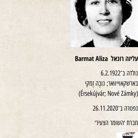
עליזה רונאל
Barmat Aliza
נולדה ב־6.2.1922
בארשקאוייוואר; נובֶה זֶמקי
(Érsekújvár; Nové Zámky)
נפטרה ב־26.11.2020
חברת ׳השומר הצעיר׳