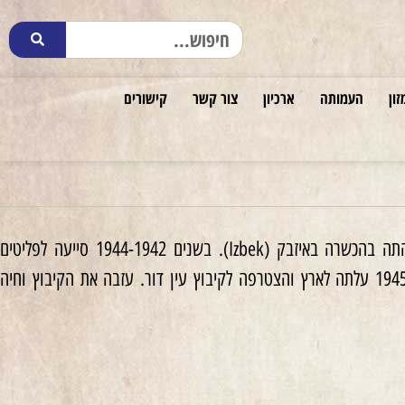
זון
העמותה
ארכיון
צור קשר
קישורים
בהשפעת אחותה הגדולה, ויולט, הצטרפה לתנועתה. הייתה פעילה בקן המקומי. ב־1939 שהתה בהכשרה באיזבק (Izbek). בשנים 1942‏-1944 סייעה לפליטים
שהגיעו מסלובקיה לבודפשט. בסוף יוני יצאה מהונגריה ברכבת של ה׳ועדה לעזרה והצלה׳. ב־1945 עלתה לארץ והצטרפה לקיבוץ עין דור. עזבה את הקיבוץ וחיה