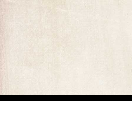
ומים המופיעים באתר. קיים קושי מובנה באיתור בעלי זכויות יוצרים של יצירות
ים באיזה מהתכנים המופיעים באתר זה, הנכם רשאים לפנות אלינו ולבקש מאיתנו לחדול משימוש בתוכן זה ולמסור לנו פרטים