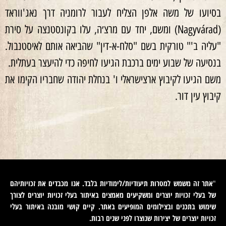
בסיועו של משה אלפן הצליח לעבור לרומניה דרך נאג'ווראד
(Nagyvárad) ומשם, יחד עם מרצ׳ה, עלו בקונסטנצה על סירת
"עליה ב'" טורקית בשם "סלח-א-דין" שהביאה אותם לאיסטנבול.
בנסיעה של שבוע ימים ברכבת הגיעו לחיפה כדי להיעצר בעתלית.
משם הגיעו לקיבוץ ארצישראלי ו' בנחלת יהודה שחבריו הקימו את
קיבוץ עין דור.
אתר זה משמש למטרות תיעודיות/לימודיות בלבד. אנו מכבדים את זכויותיהם
"
של בעלי זכויות יוצרים ומשקיעים מאמצים באיתור בעלי זכויות יוצרים לצורך
שימוש בתכנים ובצילומים המופיעים באתר. קיים קושי מובנה באיתור בעלי
זכויות יוצרים של יצירות שנוצרו לפני שנים רבות
.