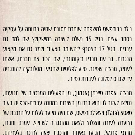
נולד בבודפשט למשפחה שומרת מסורת שחיה ברווחה על עסקיה
בסחר עצים. בגיל 15 נשלח לישיבה במישקולץ שם למד גם
עברית. בגיל 17 הצטרף ל׳השומר הצעיר׳ ולמד גם את מקצוע
הנגרות. גר עם חבריו ב׳קומונה׳, שם הכיר את חברתו, אשתו
לעתיד, מרצ׳ה שפינר. סייע לפליטים שהגיעו מסלובקיה להונגריה
עד שגויס לפלוגה לעבודת כפייה.
מרצ׳ה ואפרה טייכמן (אגמון), מן הפעילים המרכזיים של תנועתו,
נחלצו לעזור לו והוא ברח מן השירות במחנה עבודת-הכפייה בעיר
טאטא (Tata) ויצא לבודפשט, שם היה מיועד לעלות על הרכבת של
ה׳ועדה לעזרה והצלה׳ ולצאת מהונגריה לשווייץ. עמרם וחברו,
מרדכי פרנקל, הגיעו באיחור והרכבת יצאה לדרכה בלעדיהם.