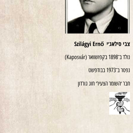
צבי סילאג׳י
Szilágyi Ernő
נולד ב־1898 בקפושוואר (Kaposvár)
נפטר ב־1973 בבודפשט
חבר ׳השומר הצעיר׳ חוג גורדון