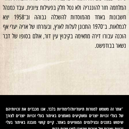
המלחמה חזר להונגריה ולא נטל חלק בפעילות ציונית. עבד כמנהל
חשבונות באחד מהמוסדות להשכלה גבוהה וב־1958 יצא
לגמלאות. ב־1970 התכונן לעלות לארץ, ובעזרתו של אריה יערי אף
הוכנה עבורו דירה מתאימה בקיבוץ עין דור, אולם בסופו של דבר
נשאר בבודפשט.
אתר זה משמש למטרות תיעודיות/לימודיות בלבד. אנו מכבדים את זכויותיהם
"
של בעלי זכויות יוצרים ומשקיעים מאמצים באיתור בעלי זכויות יוצרים לצורך
שימוש בתכנים ובצילומים המופיעים באתר. קיים קושי מובנה באיתור בעלי
זכויות יוצרים של יצירות שנוצרו לפני שנים רבות
.