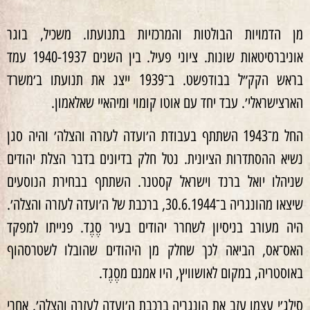
מן הדמויות הבולטות והמרכזיות בתנועתו. משכיל, בוגר
אוניברסיטאות שונות. ציוני פעיל. בין השנים 1937‏-1940 עמד
בראש הקק״ל בבודפשט. ב־1939 ייצג את תנועתו ב׳משרד
הארצישראלי׳. עבד יחד עם אוטו קומוי ומיהאיי שאלאמון.
החל מ־1943 השתתף בעבודת ה׳ועדה לעזרה והצלה׳ והיה סגן
נשיא ההסתדרות הציונית. נטל חלק בדיונים בדבר הצלת יהודים
שניהלו יואל ברנד וישראל קסטנר. השתתף בבחירת הנוסעים
שיצאו מהונגריה ב־30.6.1944, ברכבת של ה׳ועדה לעזרה והצלה׳.
היה מעורב בניסיון לשחרר יהודים בעיר סֶגֶד. פנייתו למפקד
האס־אס, הביאה לכך שחלק מן היהודים שהובלו לשטרסהוף
באוסטריה, במקום לאושוויץ, היו אמנם מסֶגֶד.
סילג׳י עצמו עזב את הונגריה ברכבת ה׳ועדה לעזרה והצלה׳. אחרי