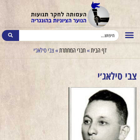
דף הבית
»
חברי המחתרת
»
צבי סילאג׳י
צבי סילאג׳י