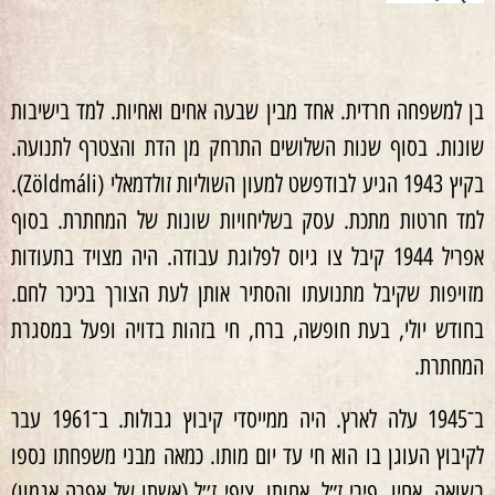
בן למשפחה חרדית. אחד מבין שבעה אחים ואחיות. למד בישיבות
שונות. בסוף שנות השלושים התרחק מן הדת והצטרף לתנועה.
בקיץ 1943 הגיע לבודפשט למעון השוליות זולדמאלי (Zöldmáli).
למד חרטות מתכת. עסק בשליחויות שונות של המחתרת. בסוף
אפריל 1944 קיבל צו גיוס לפלוגת עבודה. היה מצויד בתעודות
מזויפות שקיבל מתנועתו והסתיר אותן לעת הצורך בכיכר לחם.
בחודש יולי, בעת חופשה, ברח, חי בזהות בדויה ופעל במסגרת
המחתרת.
ב־1945 עלה לארץ. היה ממייסדי קיבוץ גבולות. ב־1961 עבר
לקיבוץ העוגן בו הוא חי עד יום מותו. כמאה מבני משפחתו נספו
בשואה. אחיו, פירי ז״ל, אחותו, ציפי ז׳׳ל (אשתו של אפרה אגמון)