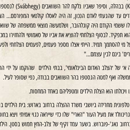
Géza), בא לקומוי 
ם עד שהגעתי לאדם הנכון, זה היה לאסלו קולטאי המפורסם… הצגת
לו ששמי הקודם היה קוגלהובר, ושלמעשה מוצאי ממשפחה של שוואבי
וא תפקיד. לבסוף הצלחתי להוציא את אביו של סאמושי ולהחזירו במכו
על מי להסתמך תמיד. הייתי אצלו מספר פעמים, לפעמים הצלחתי ולפעמי
רים' בינם לבין עצמם…"
׳ של ׳הצלב האדום הבינלאומי', בבתי הילדים שהוקמו על ידי התנו
משלה ואף למטה הגסטפו בהר השוואבים בבודה, כפי שסופר לעיל.
 ויכולתו הוא הצלת הילדים ומטפליהם באחד המחסות.
ינוולד את מעיל העור "הארי" שלו כדי שייראה כגוי אמיתי ויצא בחו
ברחוב נאג'-פוברוש. בשער עמד זקיף של צלב-החץ חמוש בסטן. היל