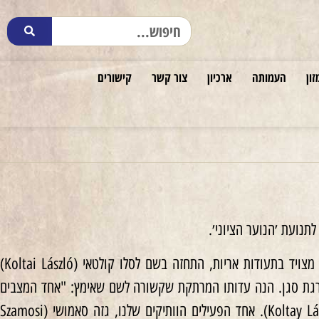
זון
העמותה
ארכיון
צור קשר
קישורים
בעת הכיבוש הגרמני במרס 1944 עבד בבודפשט במפעל ׳חיוני׳ שייצר בשביל הצבא ההונגרי. מצויד בתעודות אריות, התחזה בשם לסלו קולטאי (Koltai László)
דרגת סגן. הנה עדותו המרתקת שקשורה לשם שאימץ: "אחד המצבים
המביכים שאליהם נקלעתי, קשור בשם שנתנו לי עם ניירותיי הראשונים – לאסלו קולטאי (Koltay László). אחד הפעילים הוותיקים שלנו, גזה סאמושי (Szamosi