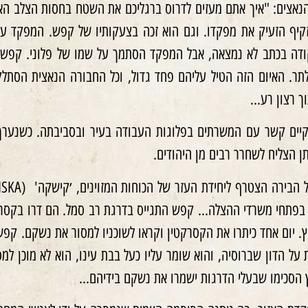
אצים: "איך אתם מעזים לדרוס ברגליכם את השטח בחסות הצלב האדו
יף הזעיק את מפקדו. וגם הוא זכה בצעקותיו של קפש. המפקד ענה 
תר. האיום הזה הטיל עליהם פחד גדול, וכל החבורה הנאצית הסתלקה
וך רצון רע…
יים קשר עם המשרתים בפלוגות העבודה בעיר ובסביבתה. כשנערך 
ן הצליח לשחרר רבים מן היהודים.
 בפתחי משרדי ההצלה… קפש התגייס בדרגת רב סמל. הם דרו בקסרקטין
 יום אחד כיתרו את הקסרקטין וקראו לשוכניו למסור את נשקם. קפש
ל הדון שברוסיה, והוא שומר עליו כעל בבת עינו, הוא לא מוכן למס
ץ הסכימו שבעלי הדרגות ישמרו את נשקם בידיהם…