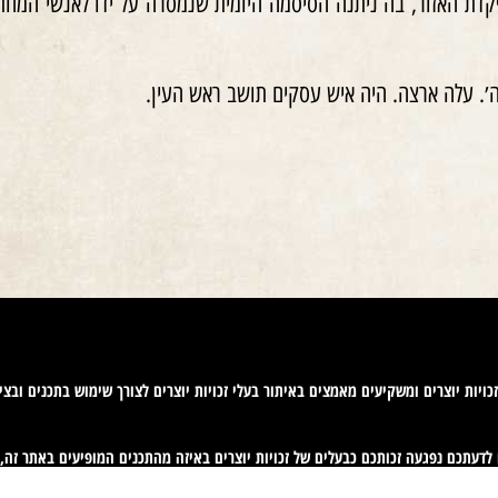
דת האזור, בה ניתנה הסיסמה היומית שנמסרה על ידו לאנשי המחתר
. עלה ארצה. היה איש עסקים תושב ראש העין.
ויות יוצרים ומשקיעים מאמצים באיתור בעלי זכויות יוצרים לצורך שימוש בתכנים ובציל
 בזכויות היוצרים נעשה על פי סעיף 27א לחוק זכויות יוצרים תשס"ח-2007. אם לדעתכם נפגעה זכותכם כבעלים של זכויות יוצר
machteret1
".