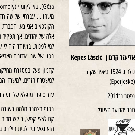
משהו'… עברתי שלושה חדרי
הקולטאים אני בא. הסברתי 
אלה של יהודים, אך תפקיד ה
למי לפנות, במיוחד היה לי 
בטון של שני 'אדונים מאדיא
אליעזר קדמון Kepes László
קדמון פעל במסגרת מחלקה א
נולד ב־1924 באפרישקה
למשטרת הזרים, למשרדי המ
(Eperjeske)
עוד סיפור מופלא של תעוזתו
נפטר ב־2011
חבר ׳הנוער הציוני׳
קם לאצי קפש, ביקש מדוד גר
הוא נסע מיד לבית הילדים 