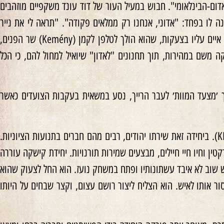
ם-הבינלאומי". חבוש במעיל העור של דוד עונד משקפיים מוזהבים
לו בפחד: "אדוני, אנחנו רק ממלאים פקודה". "תראה לי את נייר
הפקודה" – דרש קפש. פקודה בכתב לא נמצאה, אבל המפקד הסתמך על שמו של פלוני. קפש איים עליו בצעקות, שהוא הולך לטלפן לקמן (Kemény) שר הפנים,
 משם במהירות, תוך תחנונים "לאדון" שיואיל למחול להם, כי הכל
׳מצעד המוות׳ לעבר הרייך, נסע במשאית בעקבות הצועדים כאשר
בשלב האחרון של המצור על הבירה הצטרף ליחידת העזר של הכוחות המזוינים, ׳קישקה' (KISKA). ביחידה זאת שירתו יהודים, רבים מהם חברים בתנועות הציוניות.
 וחיו חיי חיילים, מבצעים שמירות תורנויות. יחידת קישקה עוררה
 שוב לא איבד עשתונותיו ופתח במשחק נועז. הוא החל לצעוק שהוא
ור אותו לאיש. הוא הצליח ליצור רושם עצום, וקצר שבחים על היותו