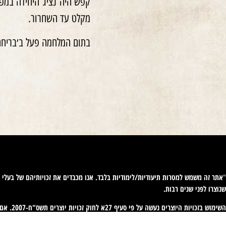
קפש היה נציג היחידה במפק
מקלט עד השחרור.
בתום המלחמה פעל ב׳בריחה׳
אתר זה משמש למטרות תיעודיות/לימודיות בלבד. אנו מכבדים את זכויותיהם של בעלי זכ
"
שנוצרו לפני שנים רבות
.
השימוש
ליצירת קשר עמכם. פניות כאמור יש לעשות באמצעות דוא"ל לכתובת
944@gmail.com