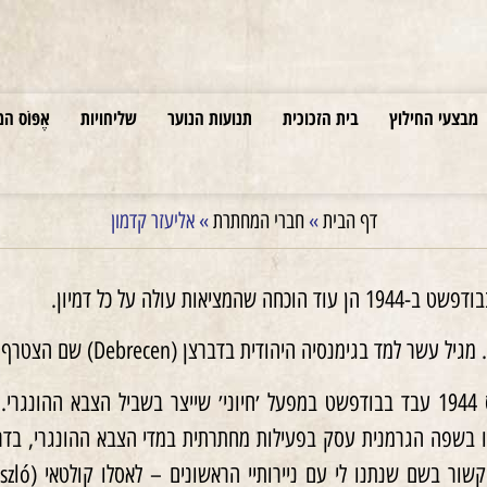
מבצעי החילוץ
בית הזכוכית
תנועות הנוער
שליחויות
אֶפּוֹס המ
דף הבית
»
חברי המחתרת
»
אליעזר קדמון
ציאות עולה על כל דמיון.
ימנסיה היהודית בדברצן (Debrecen) שם הצטרף לתנועת ׳הנוער הציוני׳.
תו בשפה הגרמנית עסק בפעילות מחתרתית במדי הצבא ההונגרי, ב