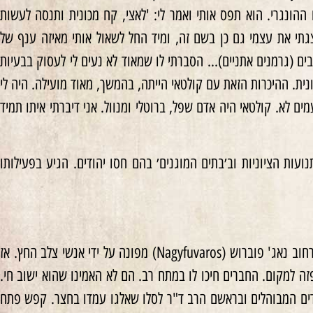
(Komoly) בבהלה, וסיפר שאביו נלקח להר השוואבים (Svábhegy) לגסטפו ההונגרי. הוא תפס אותי ואמר לי: 'לאצי, קח מכונית ותנסה לעשות
י את עצמי גם כן בשם זה, ומיד החל לשאול אותי מאיזה ענף של
ם (גרמנים אתניים)… הסברתי לו שמאוד לא נעים לי לעסוק בבעיות
נית. ההיכרות הזאת עם קולטאי הייתה, בהמשך, מאוד מועילה. היה לי
ם לא. קולטאי היה אדם שפל, ברוטלי ומנוול. אני דיברתי איתו תמיד
עות הציוניות וב׳בתים המוגנים׳ בהם חסו יהודים. הגיע בפעילותו
בסוף דצמבר הלמה בשורה טלפונית מחרידה ביושבי משרד ההצלה ברחוב בארוש: בית הילדים ברחוב נאג' פוברוש (Nagyfuvaros) מפונה על ידי אנשי צלב החץ. אז
פזה למקום. החברים חיכו לו במתח רב. הם לא האמינו שהוא ישוב חי.
דים המבוהלים ובראשם הרב ד"ר לסלו שאלגו עמדו בחצר. קפש פתח