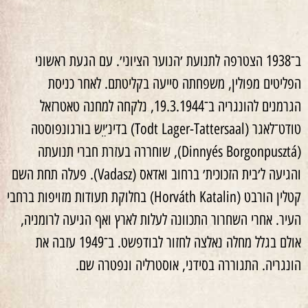
ב־1938 הצטרפה לתנועת ׳הנוער הציוני׳. עם הגעת ראשוני
הפליטים מפולין, משפחתה סייעה בקליטתם. לאחר כניסת
הגרמנים להונגריה ב־
19.3.1944
, נלקחה למחנה טאטרזאל
טודט־לאגר (
Todt Lager-Tattersaal
) בדינ׳יֵש בורגונפוסטה
(
Dinnyés Borgonpusztá
), שוחררה בעזרת חברי תנועתה
והגיעה ל׳בית הזכוכית׳ ברחוב ואדאס (
Vadasz
). פעלה תחת השם
קטלין הורבט (
Horváth Katalin
) בחלוקת תעודות מזויפות ברחבי
העיר. אחרי השחרור התכוונה לעלות לארץ ואף הגיעה לרומניה,
אולם בגלל מחלה נאלצה לחזור לבודפשט. ב־
1949
עזבה את
הונגריה. התגוררה בסידני, אוסטרליה ונפטרה שם.