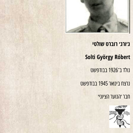
ג׳ורג׳ רוברט
שולטי
Solti György Róbert
נולד ב־1926 בבודפשט
נרצח בינואר 1945 בבודפשט
חבר ׳הנוער הציוני׳