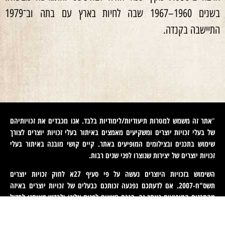
בשנים 1960–1967 שבה לחיות בארץ עם בתה וב־1979
התיישבה בקנדה.
אתר זה משמש למטרות תיעודיות/לימודיות בלבד. אנו מכבדים את זכויותיהם
"
של בעלי זכויות יוצרים ומשקיעים מאמצים באיתור בעלי זכויות יוצרים לצורך
שימוש בתכנים ובצילומים המופיעים באתר. קיים קושי מובנה באיתור בעלי
זכויות יוצרים של יצירות שנוצרו לפני שנים רבות
.
השימוש בזכויות היוצרים נעשה על פי סעיף 27א לחוק זכויות יוצרים
תשס"ח-2007. אם לדעתכם נפגעה זכותכם כבעלים של זכויות יוצרים באיזה
מהתכנים המופיעים באתר זה, הנכם רשאים לפנות אלינו ולבקש מאיתנו לחדול
משימוש בתוכן זה ולמסור לנו פרטים ליצירת קשר עמכם. פניות כאמור יש
לעשות באמצעות דוא"ל לכתובת
machteret1944@gmail.com
".