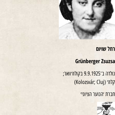
רחל שויום
Grünberger Zsuzsa
נולדה ב־9.9.1925 בקולוז׳וואר;
קלוז׳ (Kolozsvár; Cluj)
חברת ׳הנוער הציוני׳