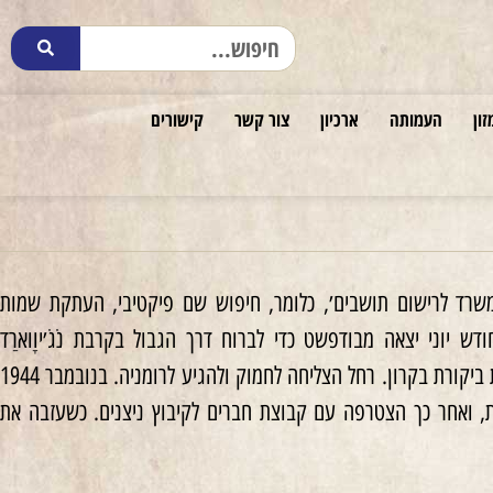
זון
העמותה
ארכיון
צור קשר
קישורים
דות אריות ב׳דגם של המשרד לרישום תושבים׳, כלומר, חיפוש שם פיקטיבי, העתקת שמות
יוני יצאה מבודפשט כדי לברוח דרך הגבול בקרבת נֹגֹ׳יוָוארַד
(Nagyvárad) לרומניה. ברכבת נסעו יחד אתה חברי תנועתה, חנה כהן ושמעון לוי, שנתפסו בעת ביקורת בקרון. רחל הצליחה לחמוק ולהגיע לרומניה. בנובמבר 1944
 ואחר כך הצטרפה עם קבוצת חברים לקיבוץ ניצנים. כשעזבה את