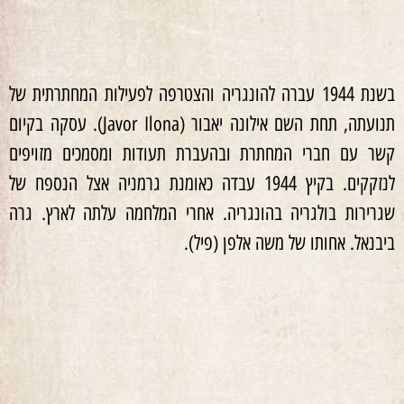
בשנת 1944 עברה להונגריה והצטרפה לפעילות המחתרתית של
תנועתה, תחת השם אילונה יאבור (Javor Ilona). עסקה בקיום
קשר עם חברי המחתרת ובהעברת תעודות ומסמכים מזויפים
לנזקקים. בקיץ 1944 עבדה כאומנת גרמניה אצל הנספח של
שגרירות בולגריה בהונגריה. אחרי המלחמה עלתה לארץ. גרה
ביבנאל. אחותו של משה אלפן (פיל).