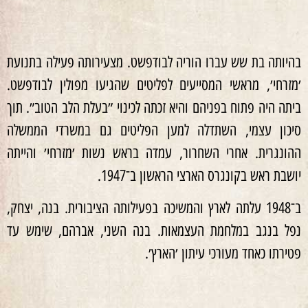
בהיותה בת שש עברו הוריה לבודפשט. מצעירותה פעילה בתנועת
׳מזרחי׳, מראשי המסייעים לפליטים שהגיעו מפולין לבודפשט.
ביתה היה פתוח בפניהם והיא זכתה לכינוי ״בעלת הלב הטוב״. תוך
סיכון עצמי, השתדלה למען הפליטים גם במשרדי הממשלה
ההונגרית. אחרי השחרור, עמדה בראש נשות ׳מזרחי׳ והייתה
יושבת ראש בקונגרס הארצי הראשון ב־1947.
ב־1948 עלתה לארץ והמשיכה בפעילותה הציבורית. בנה, יצחק,
נפל בנגב במלחמת העצמאות. בנה השני, אברהם, שימש עד
פטירתו כאחד מעורכי עיתון ׳הארץ׳.