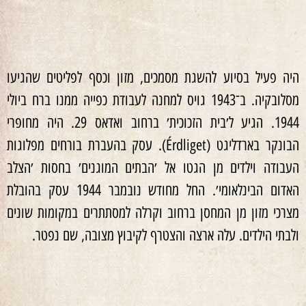
היה פעיל בסיוע להשגת מסמכים, מזון וכסף לפליטים שהגיעו
מסלובקיה. ב־1943 גויס למחנה לעבודת כפייה ממנו ברח ביולי
1944. הגיע ל׳בית הזכוכית׳ ברחוב ואדאס 29. היה מחופרי
הבונקר בארדליגט (Érdliget). עסק בהעברת בורחים מפלוגות
העבודה וילדים מן הגטו אל ׳הבתים המוגנים׳ בחסות ׳הצלב
האדום הבינלאומי׳. החל מחודש נובמבר 1944 עסק בהובלת
מצרכי מזון מן המחסן ברחוב וקרלה למסתתרים במקומות שונים
ולבתי הילדים. עלה ארצה והצטרף לקיבוץ מצובה, שם נפטר.