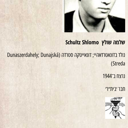
שלמה שולץ
Schultz Shlomo
נולד בדונאטרדאהיי; דונאייטקה סטרדה (Dunaszerdahely; Dunajská
Streda)
נרצח ב־1944
חבר ׳בית״ר׳