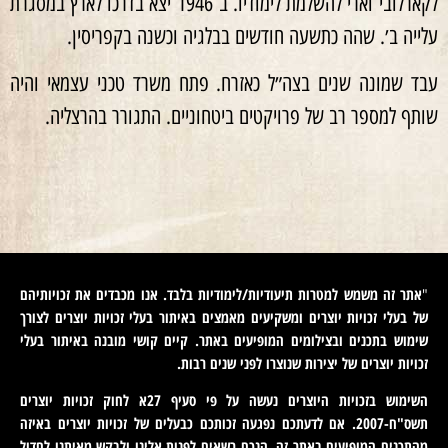
לקארלובי־וארי להשלמת לימודיו. ב־1946 יצא בדרכו לארץ במסגרת
עלייה ב׳. שהה כתשעה חודשים בבלגיה וכשנה בקפריסין.
עבד שמונה שנים בצה״ל כאזרח. פתח משרד טכני עצמאי והיה
שותף למספר רב של פרויקטים ביטחוניים. התגורר בהרצליה.
אתר זה משמש למטרות תיעודיות/לימודיות בלבד. אנו מכבדים את זכויותיהם
"
של בעלי זכויות יוצרים ומשקיעים מאמצים באיתור בעלי זכויות יוצרים לצורך
שימוש בתכנים ובצילומים המופיעים באתר. קיים קושי מובנה באיתור בעלי
זכויות יוצרים של יצירות שנוצרו לפני שנים רבות
.
השימוש בזכויות היוצרים נעשה על פי סעיף 27א לחוק זכויות יוצרים
תשס"ח-2007. אם לדעתכם נפגעה זכותכם כבעלים של זכויות יוצרים באיזה
מהתכנים המופיעים באתר זה, הנכם רשאים לפנות אלינו ולבקש מאיתנו לחדול