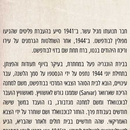
חבר תנועתו מגיל עשר. ב־1941 סייע בהעברת פליטים שהגיעו
מפולין לבודפשט. ב־1944, אחר השתלטות הגרמנים על עירו
וריכוז היהודים בגטו, ברח תחת שם בדוי לבודפשט.
בבירת הונגריה פעל במחתרת, בעיקר בזיוף תעודות והפצתן.
בתחילת יוני 1944 נתפס על ידי הגסטפו על סמך הלשנה, עבר
עינויים, הובא לבית הסוהר הצבאי המרכזי בבודפשט, משם למחנה
הריכוז שארוואר (Sarvar) שממנו גורש לאושוויץ. מאושוויץ הועבר
לבוכנוואלד ומשם למחנה מגדבורג, בו הועבד במשך שישה
חודשים בעבודת פרך. הוחזר לבוכנוואלד ושם שוחרר על ידי הצבא
האמריקאי. שהה חודשיים בבית חולים ולאחר שהבריא, הגיע