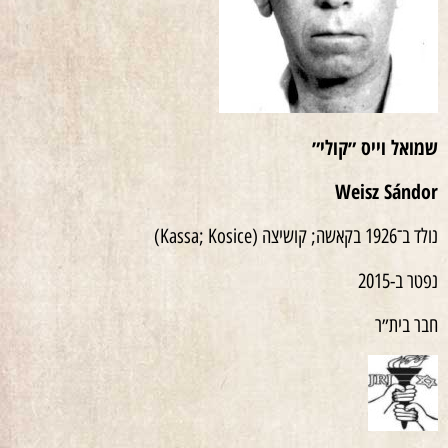
שמואל וייס ״קולי״
Weisz Sándor
נולד ב־1926 בקאשה; קושיצה (Kassa; Kosice)
נפטר ב-2015
חבר בית״ר