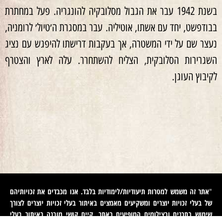
בשנת 1942 עבר את הגבול מסלובקיה להונגריה. פעל במחתרת
בבודפשט, יחד עם אשתו, אוטיליה. עבר במסגרת ה׳טיול׳ לרומניה,
נעצר שם על ידי המשטרה, אך בעקבות דרישתו להיפגש עם נציג
השגרירות הסלובקית, הצליח להשתחרר. עלה לארץ והצטרף
לקיבוץ העוגן.
אתר זה משמש למטרות תיעודיות/לימודיות בלבד. אנו מכבדים את זכויותיהם
"
של בעלי זכויות יוצרים ומשקיעים מאמצים באיתור בעלי זכויות יוצרים לצורך
שימוש בתכנים ובצילומים המופיעים באתר. קיים קושי מובנה באיתור בעלי