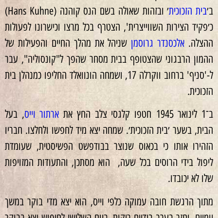
ב׳
בית הזכוכית
׳ ובזהות שאולה בשם הנס קוהנה (Hans Kuhne)
כ׳פקיד הצירות השווייצרית', הצטרף בכל מרצו וכישרונו לפעולות
ההצלה.
אלכסנדר גרוסמן
שניהל את מהלך החיים והפעילות של
ההמון הרבגוני שהצטופף בבית מסחר שהפך ל"קונסוליה", עבר
ל-'סניף' ברחוב ווקרלה 17, ושמחה הונוואלד החליפו כמנהלן בית
הזכוכית.
ב־1 לינואר 1945 חטפו קלגסי צלב החץ את
ארתור וייס
, בעל
הבית, בשער ׳בית הזכוכית׳. שמחה יצא מיד לחפשו ולחלצו. חבריו
הזהירו אותו כי בכאוס שנוצר בבודפשט הפשיסטית, שעומדת
ליפול בידי הרוסים בכל שעה, הוא מסתכן, והתעודות המזויפות
שלו לא יכובדו.
מתוך הרגשת חובה עמוקה כלפי וייס, הוא יצא מדי בוקר במשך
יומיים, וחזר בערב בידיים ריקות. ביום השלישי לחיפוש יצא בבוקר