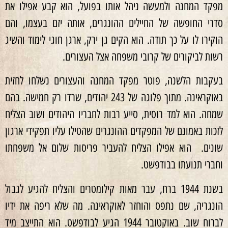
מפקד המחנה ולמעשה ניהל אותו בפועל, הוא קבע אפילו את
סדרי החופשה של החיילים ההונגרים, אותה יזם בעצמו, והם
הוקירו לו על כך תודה. הוא הקים גן ירק, ארגן חוגי לימוד והשיג
רשות לביקורים של קרובי משפחה אצל העצורים.
בעקבות הלשנה, פוטר מפקד המחנה והעצורים נשלחו לחזית
באוקראינה. מתוך פלוגה של 243 יהודים, שרדו רק חמישה. בהם
שמחה. הוא למד רוסית, סייע רבות לחבריו היהודים ושוב הצליח
לזכות באמונם של המפקדים ההונגרים שהטילו עליו תפקידי ארגון
שונים. הוא אפילו הצליח להעביר פריסות שלום אל משפחתו
וחברי תנועתו בבודפשט.
בשנת 1944 ברח, עבר מאות קילומטרים והצליח להגיע לגבול
הונגריה, שם נתפס והוחזר לאוקראינה. מה שלא ריפה את ידיו
לברוח שוב. באוקטובר 1944 הגיע לבודפשט. הוא התייצב מיד