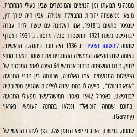
ממנהיגי תנועתו ומן הנועזים והמוכשרים שבין פעילי המחתרת.
מוצאו ממשפחה יהודית מתבוללת ואמידה. אביו היה עורך דין,
שנפטר פתאום ב־1918. אמו האלמנה עם ששת ילדיה עברה
לבודפשט בשנת 1921 והמשפחה סבלה מחסור. ב־1931 הצטרף
שמחה ל׳
השומר הצעיר
׳ וב־1936 היה חבר ה׳הנהגה הראשית׳.
באותה שנה הוציאה הממשלה ההונגרית את השומר הצעיר מחוץ
לחוק. דירת המשפחה ברחוב אנדרשי 64 הפכה לאחד המרכזים של
הפעילות התנועתית. אמו האלמנה, שכונתה בין חברי התנועה
"אמא הונוולד", סייעה לו במתן עזרה לפליטים שהגיעו מסלובקיה
לבודפשט. באפריל 1942 נאסרו חמישה־עשר מפעילי התנועה
ובתוכם שמחה הונוואלד ונכלאו במחנה העונשין גאראן׳
(Garany).
שמחה, בכישרון הארגוני יוצא־הדופן שלו, הפך לעוזרו הראשי של