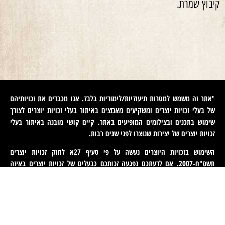
קיבוץ שמרת.
אתר זה משמש למטרות תיעודיות/לימודיות בלבד. אנו מכבדים את זכויותיהם
"
של בעלי זכויות יוצרים ומשקיעים מאמצים באיתור בעלי זכויות יוצרים לצורך
שימוש בתכנים ובצילומים המופיעים באתר. קיים קושי מובנה באיתור בעלי
זכויות יוצרים של יצירות שנוצרו לפני שנים רבות
.
השימוש בזכויות היוצרים נעשה על פי סעיף 27א לחוק זכויות יוצרים
תשס"ח-2007. אם לדעתכם נפגעה זכותכם כבעלים של זכויות יוצרים באיזה
מהתכנים המופיעים באתר זה, הנכם רשאים לפנות אלינו ולבקש מאיתנו לחדול
משימוש בתוכן זה ולמסור לנו פרטים ליצירת קשר עמכם. פניות כאמור יש
לעשות באמצעות דוא"ל לכתובת
machteret1944@gmail.com
".
English
(
אנגלית
)
עברית