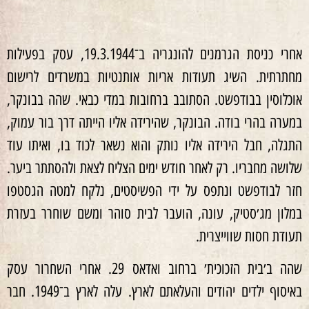
אחרי כניסת הגרמנים להונגריה ב־19.3.1944, עסק בפעילות
מחתרתית. השיג תעודות אריות אותנטיות במשרדים לרישום
אוכלוסין בבודפשט. הסתובב ברחובות במדי כבאי. שהה בבונקר,
במערה בהרי בודה. הבונקר, שהירידה אליו הייתה דרך בור עמוק,
התגלה, חבל הירידה אליו נותק והוא נשאר לכוד בו, ואיתו עוד
שלושה מחבריו. רק לאחר חודש ימים הצליח לצאת ולהסתתר ביער.
חזר לבודפשט ונתפס על ידי הפשיסטים, נלקח למטה הגסטפו
במלון מג׳סטיק, עונה, הועבר לבית סוהר ומשם שוחרר בעזרת
תעודת חסות שווייצרית.
שהה ב׳בית הזכוכית׳ ברחוב ואדאס 29. אחרי השחרור עסק
באיסוף ילדים יהודים והעלאתם לארץ. עלה לארץ ב־1949. חבר