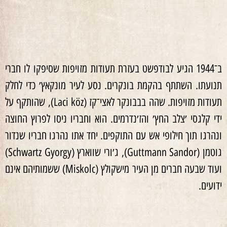
ב־1944 הגיע לבודפשט בעזרת תעודות מזויפות שסיפקו לו חברי
תנועתו. השתתף בהקמת בונקרים. נסע לעיר מונקאץ׳ כדי לחלק
תעודות מזויפות. שהה בבבונקר לאצי־קז (Laci köz), שהותקף על
ידי קלגסי ׳צלב החץ׳ והז׳נדרמים. הוא וחבריו ניסו לפרוץ החוצה
ונהרגו תוך חילופי אש עם התוקפים. יחד אתו נהרגו חבריו שנדור
גוטמן (Guttmann Sandor), ג׳ורי שווארץ (Schwartz Gyorgy)
ועוד שבעה חברים מן העיר מישקולץ (Miskolc) ששמותיהם אינם
ידועים.