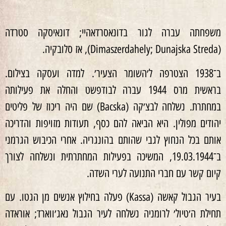
משפחתה עברה לגור בדונאסרדאהיי; דונאיסקה סטרדה
(Dimaszerdahely; Dunajska Streda), אז סלובקיה.
ב־1938 הצטרפה ל׳השומר הצעיר׳. למדה ועסקה בצילום.
בראשית מרס 1944 עברה לבודפשט והחלה את פעילותה
במחתרת. נשלחה לבצ׳קה (Bacska) שם היה ריכוז של פליטים
יהודים מפולין. היא הביאה להם כסף, תעודות מזויפות והדריכה
אותם בכל הנחוץ לגבי שהותם בהונגריה. אחרי הכיבוש הגרמני
ב־19.03.1944, המשיכה בפעילות המחתרתית ונשלחה לצורך
קיום קשר עם חברי התנועה לערי השדה.
בעיר הגבול קאשה (Kassa) פעלה בחילוץ אנשים מן הגטו. עם
תחילת ה׳טיול׳ לרומניה נשלחה לעיר הגבול נאג׳ווארד; אוראדה