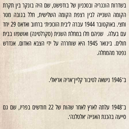
בשדרות הונגריה ובטכניון של בודפשט, שם היה בונקר בין תקרת
הקומה השנייה לבין רצפת הקומה השלישית, חלל בגובה מטר
וחצי. באוקטובר 1944 עברה ל׳בית הזכוכית׳ ברחוב ואדאס 29 יחד
עם בעלה. שניהם חלו במחלת השנית (סקרלטינה) ואושפזו בבית
חולים. בינואר 1945 היא שוחררה על ידי הצבא האדום. אנדרש
נפטר מהמחלה.
ב־1946 נישאה לטיבור קליין־אריה אריאלי.
ב־1948 עלתה לארץ לאחר שהות של 22 חודשים בפריז, שם גם
סייעה בהכנת האנייה ׳אלטלנה׳.