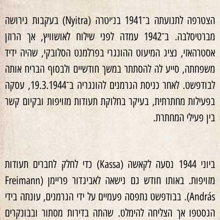
הצטרפה לתנועתה ב־1941 בנ׳יטרה (Nyitra) בעקבות גירושה
מברטיסלבה. ב־1942 עמדה לפני שילוח לאושוויץ, אך הרוזן
אסטרהאזי, נציג המיעוט ההונגרי בפרלמנט הסלובקי, שהיה ידיד
משפחתה, סייע לה להסתתר במשך חודשיים ולבסוף הבריח אותה
לבודפשט. לאחר כניסת הגרמנים להונגריה ב־19.3.1944, עסקה
בפעילות מחתרתית, בעיקר בחלוקת תעודות מזויפות ובקיום קשר
בין פעילי המחתרת.
ביוני 1944 נסעה לקאשה (Kassa) כדי לחלק לחברים תעודות
מזויפות. באותו חודש גם נישאה לאביגדור פריימן (Freimann
András). בבודפשט נתפסה פעמיים על ידי הגרמנים, עונתה בידי
הגסטפו אך הצליחה להימלט. שהתה בדירות מסתור ובבונקרים