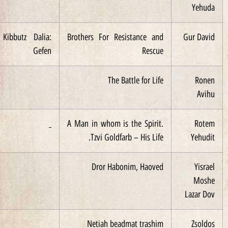
2007
Kibbutz Dalia:
Brothers For Resistance and
Gu
Gefen
Rescue
The Battle for Life
A Man in whom is the Spirit.
Tzvi Goldfarb – His Life.
Dror Habonim, Haoved
L
Netiah beadmat trashim