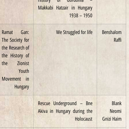
Makkabi Hatzair in Hungary
1938 – 1950
2001
Ramat Gan:
We Struggled for life
Be
The Society for
the Research of
the History of
the Zionist
Youth
Movement in
Hungary
Rescue Underground – Bne
Akiva in Hungary during the
Holocaust
Gn