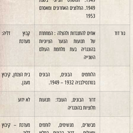
1949. החלוצים האחרונים ומאסרם
1953
אחים להתנגדות ולהצלה : המחתרת
קבוץ דליה:
2004
של תנועות הנוער הציוניות
מערכת
בהונגריה בעת מלחמת העולם
השנייה
הלוחמים הבונים, הבונים
בית הצנחן, קיבוץ
1998
בטרנסילבניה 1932 – 1949.
מעגן.
דרור הבונים, העובד: תנועות
לא ידוע
1994
חלוציות בהונגריה
מבשרים, מגשימים, לוחמים
מערכת – קיבוץ
1999
ומצילים – דרור הבונים, החלוץ
דליה