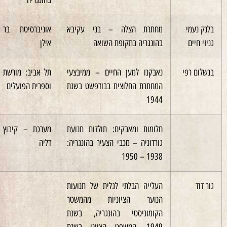
י
מחתרת הצלה – בני עקיבא
אוניברסיטת בר
1993
בהונגריה בתקופת השואה
אילן
פי
נאבקנו למען החיים – ממיבצעי
תל אביב: מורשת
1977
המחתרת החלוצית בבודפשט בשנת
וספרית הפועלים
1944
חלומות ומאבקים: תולדות תנועת
מערכת – קיבוץ
2000
גורדוניה – מכבי הצעיר בהונגריה:
דליה
1938 – 1950
העלייה הבלתי לגלית של תנועות
2008
הנוער הציוניות מהמשטר
הקומוניסטי בהונגריה, בשנת
1949. המשפט הציוני בשנת