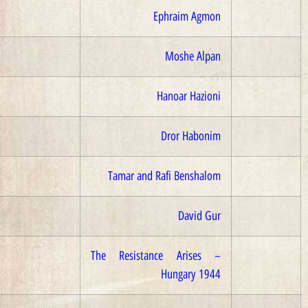
2012
Ephraim Agmon
2013
Moshe Alpan
2014
Hanoar Hazioni
2014
Dror Habonim
2015
Tamar and Rafi Benshalom
2017
David Gur
2018
The Resistance Arises –
Hungary 1944