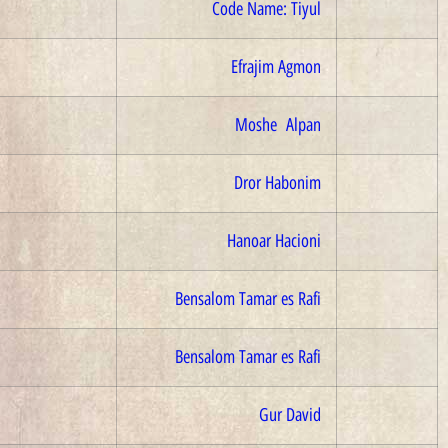
2018
Code Name: Tiyul
2012
Efrajim Agmon
2013
Moshe Alpan
2014
Dror Habonim
2014
Hanoar Hacioni
2015
Bensalom Tamar es Rafi
2015
Bensalom Tamar es Rafi
2017
Gur David