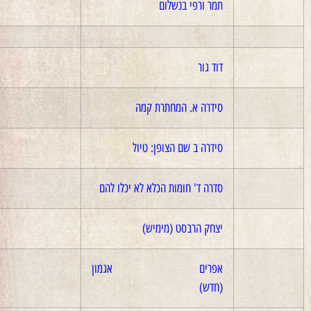
תמר ורפי בנשלום
2015
דוד גור
2017
סידרה א. המחתרת קמה
2018
סידרה ב שם הצופן: טיול
2018
סדרה ד' חומות הכלא לא יכלו להם
2020
יצחק הרבסט (מימיש)
2017
אפרים אגמון
2020
(חדש)