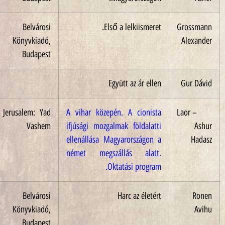
2003
Belvárosi
Első a lelkiismeret.
Gr
Könyvkiadó,
Al
Budapest
2016
Együtt ​az ár ellen
Gu
2004
Jerusalem: Yad
A vihar közepén. A cionista
Lao
Vashem
ifjúsági mozgalmak földalatti
ellenállása Magyarországon a
német megszállás alatt.
Oktatási program.
1998
Belvárosi
Harc az életért
Könyvkiadó,
Budapest