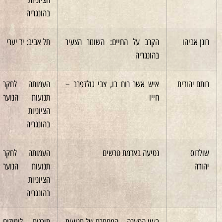
בהונגריה
ו
הקרב על החיים: השומר הצעיר
תל אביב: יד יערי
1994
בהונגריה
ית
איש אשר רוח בו, צבי גולדפרב –
העמותה לחקר
2002
חייו
תנועות הנוער
הציוניות
בהונגריה
נטיעה באדמת טרשים
העמותה לחקר
2000
תנועות הנוער
הציוניות
בהונגריה
בעין הסערה – המחתרת של תנועות
תוכנית לימודים
2004