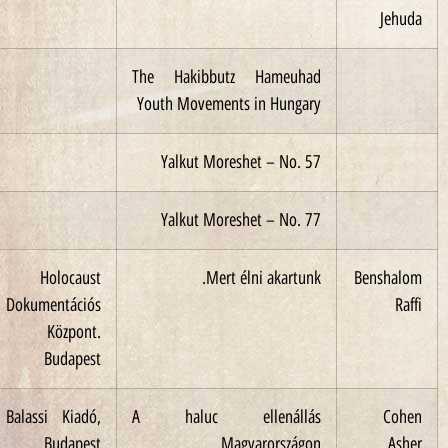
The Hakibbutz Hameuhad
Youth Movements in Hungary
1994
Yalkut Moreshet – No. 57
Yalkut Moreshet – No. 77
2003
Holocaust
Mert élni akartunk.
Be
Dokumentációs
Központ.
Budapest
2002
Balassi Kiadó,
A haluc ellenállás
Budapest
Magyarországon.