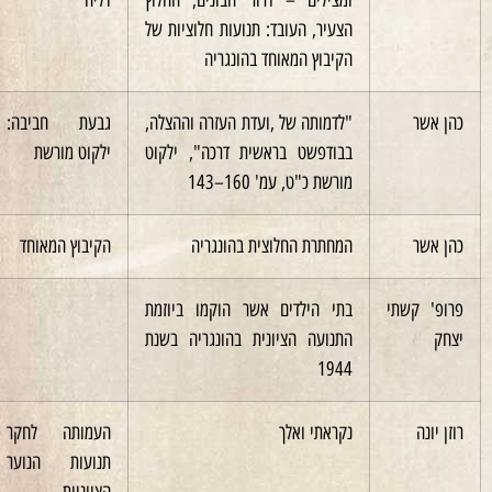
הצעיר, העובד: תנועות חלוציות של
הקיבוץ המאוחד בהונגריה
"לדמותה של ,ועדת העזרה וההצלה,
גבעת חביבה:
1980
בבודפשט בראשית דרכה", ילקוט
ילקוט מורשת
מורשת כ"ט, עמ' 160–143
המחתרת החלוצית בהונגריה
הקיבוץ המאוחד
1984
שתי
בתי הילדים אשר הוקמו ביוזמת
2008
התנועה הציונית בהונגריה בשנת
1944
נקראתי ואלך
העמותה לחקר
2002
תנועות הנוער
הציוניות