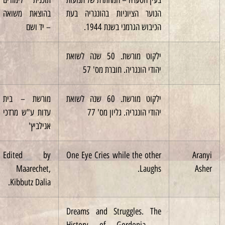
הנוער הציוניות בהונגריה בעת
בהוצאת משואה
הכיבוש הגרמני בשנת 1944.
– יד ושם
ילקוט מורשת. 50 שנה לשואת
1994
יהודי הונגריה. חוברת מס' 57
ילקוט מורשת. 60 שנה לשואת
מורשת – בית
2004
יהודי הונגריה. גליון מס' 77
עדות ע"ש מרדכי
אנילביץ'
Edited by
One Eye Cries while the other
Maarechet,
Laughs.
Kibbutz Dalia.
Dreams and Struggles. The
History of Gordonia –