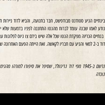
בינתיים הגיע סטודנט מבודפשט, חבר בתנועה, והביא לדוד ניירות 
נודע לאמו שבנה עומד לברוח מהגטו התחננה לפניו בדמעות שלא ייט
בנתיים הכריזה מפקדת הגטו שכל אלה שיש בידם צו גיוס לפלוגות עבוד
דוד ב-2 למאי והגיע עם חבריו לקאשה. זאת הייתה הפעם האחרונה שהוא ראה את הוריו שמשם יצאו לאושוויץ.
נרשם ב-1945 מפי דוד גרינוולד, שסיפר את סיפורו למורהו 
גונדה