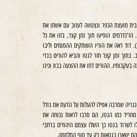
וסף גרינוולד אל בית מועצת הכפר ונצטווה לעזוב עם אשתו את
הז'נדרמים הופיעו תוך זמן קצר, בזזו את כל
התכשיטים שהיו בבית, והזוג הובא לגטו ניראגיהאזה (Nyiregyháza). דוד ראה את הוריו השותקים ההמומים וליבו
בתוך זמן קצר חזר לגטו והביא להורים בגדי
 בעקבותיו. ההורים דחו את ההצעה בבוז וכינו
נגריה שסרבה אפילו להעלות על הדעת את גודל
חריד כמו הגטו, הם סרבו לראות נכוחה את
ו לשרוד בגטו כך השלו עצמם היהודים ברחבי
והם ישארו בגטאות רק עד סוף המלחמה.