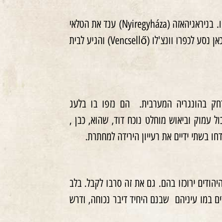
מצויד בניירות המזויפים נסע דוד לבית הוריו כדי להצילם מהגרוש לגטו. בניראגיהאזה (Nyiregyháza) ענד את הטלאי
הצהוב מפני שהיה מוכר לרבים בעיר. בכיסו נשא גם את צו הגיוס. מכאן נסע לכפרו וונצ'לו (Vencsellő) והגיע לבית
רחק בהונגריה המערבית. הם נזפו בו בלעג
ל עמוק וביאוש מוחלט נוכח דוד, שהוא, כבן ,
ו בשתי ידיים את רעייון הירידה למחתרת.
היהודים ירוכזו בהם. גם את זה סרבו לקבל. בלב
רים במו עיניהם שבנם היחיד דיבר נכוחה, ודרש