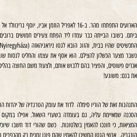
הארועים התפתחו מהר. ב-16 לאפריל הוזמן אביו, י
ביתם. בשובו הבייתה כבר עמדו ליד הפתח צעירים חמושים ברובים. 
נשבר מצער הכשלון להצילם. הוא אסף את עצמו והחליט לנסות שוב. 
אכרים פשוטים, והפציר בהם ללבוש אותם, ולצעוד משם החוצה בהליכה
את בנם: משוגע!
התנהגות זאת של הוריו סימלה לדוד את עומק הטרגדיה של יהדות הו
הסכנה שמאיימת עליה, גם בעומדה בשערי השאול. אפילו במקום מ
המציאות, כי חונכו להאמין בשלטונות. כשם שהורי דוד חשבו שיוכל
הונגריה. אנשי הגטו המשיכו להאמין שהם פונו זמנית רק מהכפרים 