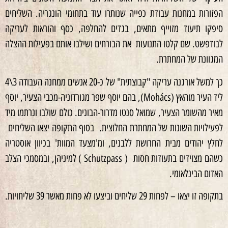
הפזורות במחנות עבודת כפייה שנותרו עוד בתחומי הונגריה. השליחים
סיפקו תיעוד מזוייף מתאים, בגדים להחלפה, כסף והוראות לעריקה
לבודפשט. שם קלטו התנועות את הבורחים ושילבו אותם בפעילות ההצלה
המגוונת של המחתרת.
כך למשל אורגנה עריקה "קבוצתית" של כ-20 אנשים ממחנה העבודה 3\4
ליד העיר מוהאץ (Mohács), בהם יוסף שפר מגורדוניה-מכבי הצעיר, יוסף
מאיר מהשומר הצעיר, שמואל סנטו מדרור-הבונים. כולם שולבו ונרתמו מיד
לפעילויות השונות של המחתרת החלוצית. בסוף התקופה יצאו השליחים
לחלץ יהודים מבית החרושת ללבנים, ומ'מצעד המוות' בכיוון אוסטריה
כשהם מצוידים בתעודות חסות ( Schutzpass ) למיניהן, ובמסמכי הצלב
האדום הבינלאומי.
בתקופה זו יצאו – לפחות 29 שליחים וביצעו לא פחות מאשר 39 שליחויות.