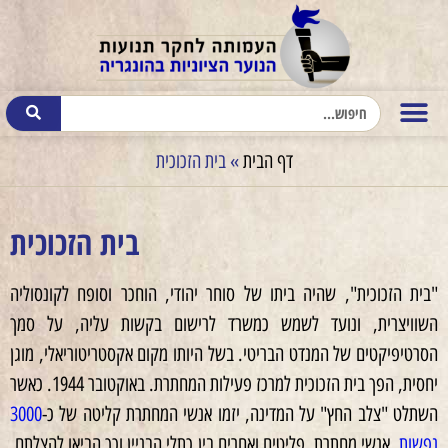
דף הבית
»
בית הזכוכית
בית הזכוכית
"בית הזכוכית", שהיה ביתו של סוחר יהודי, הוחכר וסופח לקונסוליה
השוויצרית, ונועד לשמש כמשרד לרישום בקשות עליה, על סמך
הסרטיפיקטים של המנדט הבריטי. בשל היותו מקום אקסטריטוריאלי, מוגן
יחסית, הפך בית הזכוכית למרכז פעילות המחתרת. באוקטובר 1944. כאשר
השתלט "צלב החץ" על המדינה, יזמו אנשי המחתרת קליטה של כ-
3000
נפשות
, אנשי מחתרת, פליטים ואחרים בין כתלי הבניין וכך הביאו להצלתם.