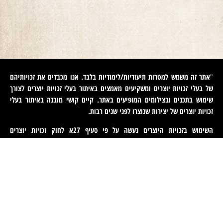
אתר זה משמש למטרות תיעודיות/לימודיות בלבד. אנו מכבדים את זכויותיהם
"
של בעלי זכויות יוצרים ומשקיעים מאמצים באיתור בעלי זכויות יוצרים לצורך
שימוש בתכנים ובצילומים המופיעים באתר. קיים קושי מובנה באיתור בעלי
זכויות יוצרים של יצירות שנוצרו לפני שנים רבות
.
השימוש בזכויות היוצרים נעשה על פי סעיף 27א לחוק זכויות יוצרים
תשס"ח-2007. אם לדעתכם נפגעה זכותכם כבעלים של זכויות יוצרים באיזה
מהתכנים המופיעים באתר זה, הנכם רשאים לפנות אלינו ולבקש מאיתנו לחדול
משימוש בתוכן זה ולמסור לנו פרטים ליצירת קשר עמכם. פניות כאמור יש
לעשות באמצעות דוא"ל לכתובת
machteret1944@gmail.com
".
English
(
אנגלית
)
עברית