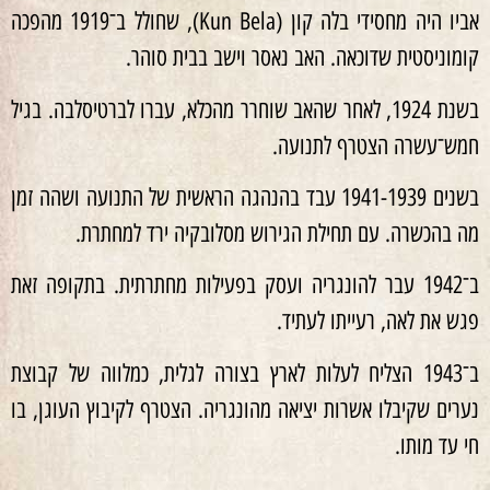
אביו היה מחסידי בלה קון (Kun Bela), שחולל ב־1919 מהפכה
קומוניסטית שדוכאה. האב נאסר וישב בבית סוהר.
בשנת 1924, לאחר שהאב שוחרר מהכלא, עברו לברטיסלבה. בגיל
חמש־עשרה הצטרף לתנועה.
בשנים 1939‏-1941 עבד בהנהגה הראשית של התנועה ושהה זמן
מה בהכשרה. עם תחילת הגירוש מסלובקיה ירד למחתרת.
ב־1942 עבר להונגריה ועסק בפעילות מחתרתית. בתקופה זאת
פגש את לאה, רעייתו לעתיד.
ב־1943 הצליח לעלות לארץ בצורה לגלית, כמלווה של קבוצת
נערים שקיבלו אשרות יציאה מהונגריה. הצטרף לקיבוץ העוגן, בו
חי עד מותו.