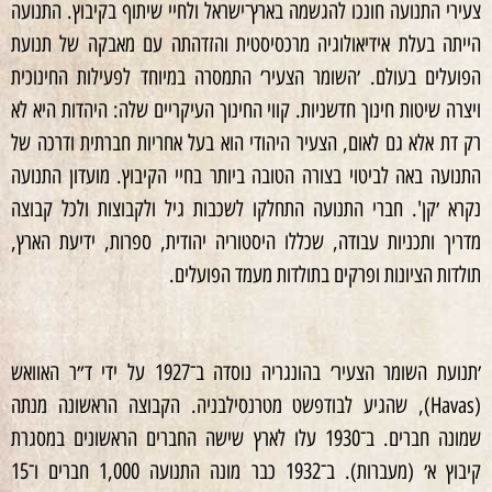
צעירי התנועה חונכו להגשמה בארץ־ישראל ולחיי שיתוף בקיבוץ. התנועה
הייתה בעלת אידיאולוגיה מרכסיסטית והזדהתה עם מאבקה של תנועת
הפועלים בעולם. ׳השומר הצעיר׳ התמסרה במיוחד לפעילות החינוכית
ויצרה שיטות חינוך חדשניות. קווי החינוך העיקריים שלה: היהדות היא לא
רק דת אלא גם לאום, הצעיר היהודי הוא בעל אחריות חברתית ודרכה של
התנועה באה לביטוי בצורה הטובה ביותר בחיי הקיבוץ. מועדון התנועה
נקרא ׳קן'. חברי התנועה התחלקו לשכבות גיל ולקבוצות ולכל קבוצה
מדריך ותכניות עבודה, שכללו היסטוריה יהודית, ספרות, ידיעת הארץ,
תולדות הציונות ופרקים בתולדות מעמד הפועלים.
׳תנועת השומר הצעיר׳ בהונגריה נוסדה ב־1927 על ידי ד״ר האוואש
(Havas), שהגיע לבודפשט מטרנסילבניה. הקבוצה הראשונה מנתה
שמונה חברים. ב־1930 עלו לארץ שישה החברים הראשונים במסגרת
קיבוץ א׳ (מעברות). ב־1932 כבר מונה התנועה 1,000 חברים ו־15