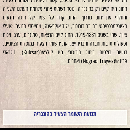
החוג היה קיים רק בהונגריה. נוסד רשמית אחרי מלחמת העולם השנייה
והחליף את ׳חוג גורדון׳. החוג קרוי על שמו של הוגה הדעות
הציוני־מרכסיסטי דב בר בורוכוב, יליד אוקראינה, ממייסדי תנועת ׳פועלי
ציון', שחי בשנים 1919-1881. החוג קיים הרצאות, סמינרים, ערבי ויכוח
ופעולות תרבות וחברה וחבריו ייצגו את ׳השומר הצעיר׳ במוסדות הציוניים.
דמויות בולטות ב׳חוג בורוכוב׳ היו קולצ׳אר(Kulcsar), נוגראדי
פריג׳ש(Nogradi Frigyes) ואחרים.
תנועת השומר הצעיר בהונגריה