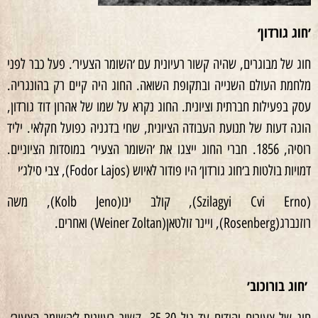
׳חוג גורדון׳
חוג של מבוגרים, שהיה קשור רעיונית עם ׳השומר הצעיר׳. פעל כבר לפני
מלחמת העולם השנייה ובתקופת השואה. החוג היה קיים רק בהונגריה.
עסק בפעילות חברתית וציונית. החוג נקרא על שמו של אהרון דוד גורדון,
הוגה דעות של תנועת העבודה הציונית, שחי בדגניה כפועל חקלאי. יליד
רוסיה, 1856. חברי החוג ייצגו את ׳השומר הצעיר׳ במוסדות הציוניים.
דמויות בולטות ב׳חוג גורדון׳ היו פודור לאיוש (Fodor Lajos), צבי סילג׳י
(Szilagyi Cvi Erno), קולב ינו(Kolb Jeno), משה
רוזנברג(Rosenberg), ויינר זולטאן(Weiner Zoltan) ואחרים.
׳חוג בורוכוב׳
חוג של צעירים יהודים עד גיל 35-30, קשור רעיונית ל׳השומר הצעיר׳.