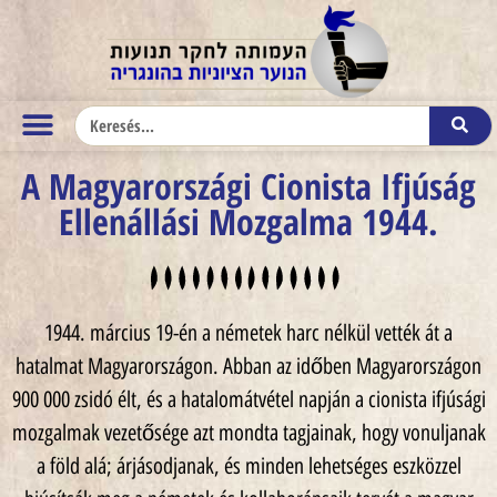
A Magyarországi Cionista Ifjúság
Ellenállási Mozgalma 1944.
1944. március 19-én a németek harc nélkül vették át a
hatalmat Magyarországon. Abban az időben Magyarországon
900 000 zsidó élt, és a hatalomátvétel napján a cionista ifjúsági
mozgalmak vezetősége azt mondta tagjainak, hogy vonuljanak
a föld alá; árjásodjanak, és minden lehetséges eszközzel