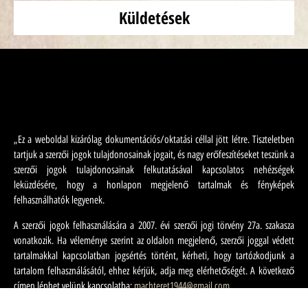
Küldetések
„Ez a weboldal kizárólag dokumentációs/oktatási céllal jött létre. Tiszteletben
tartjuk a szerzői jogok tulajdonosainak jogait, és nagy erőfeszítéseket teszünk a
szerzői jogok tulajdonosainak felkutatásával kapcsolatos nehézségek
leküzdésére, hogy a honlapon megjelenő tartalmak és fényképek
felhasználhatók legyenek.
A szerzői jogok felhasználására a 2007. évi szerzői jogi törvény 27a. szakasza
vonatkozik. Ha véleménye szerint az oldalon megjelenő, szerzői joggal védett
tartalmakkal kapcsolatban jogsértés történt, kérheti, hogy tartózkodjunk a
tartalom felhasználásától, ehhez kérjük, adja meg elérhetőségét. A következő
címen léphet velünk kapcsolatba:
machteret1944@gmail.com
„.