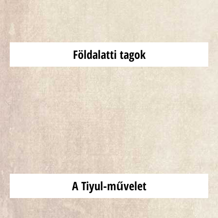
Földalatti tagok
A Tiyul-művelet