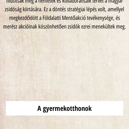
hiúsítsák meg a németek és kollaboránsaik tervét a magyar
zsidóság kiirtására. Ez a döntés stratégiai lépés volt, amellyel
megkezdődött a Földalatti Mentőakció tevékenysége, és
merész akcióinak köszönhetően zsidók ezrei menekültek meg.
A gyermekotthonok