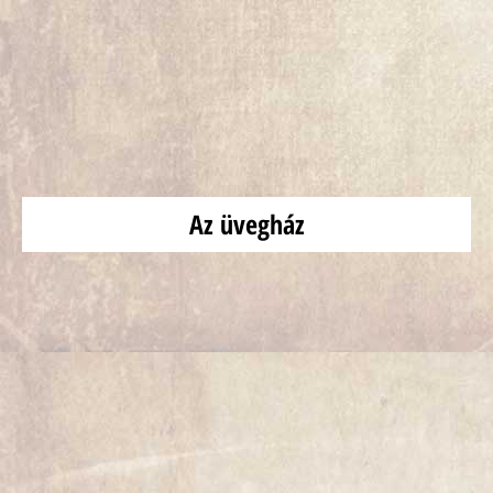
Az üvegház