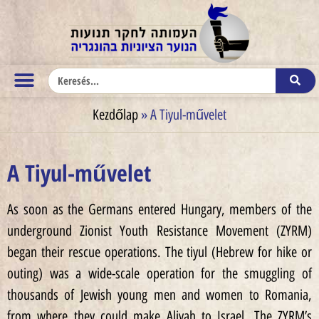
Kezdőlap
»
A Tiyul-művelet
A Tiyul-művelet
As soon as the Germans entered Hungary, members of the
underground Zionist Youth Resistance Movement (ZYRM)
began their rescue operations. The tiyul (Hebrew for hike or
outing) was a wide-scale operation for the smuggling of
thousands of Jewish young men and women to Romania,
from where they could make Aliyah to Israel. The ZYRM’s