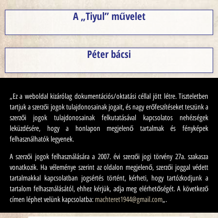
A „Tiyul” művelet
Péter bácsi
„Ez a weboldal kizárólag dokumentációs/oktatási céllal jött létre. Tiszteletben
tartjuk a szerzői jogok tulajdonosainak jogait, és nagy erőfeszítéseket teszünk a
szerzői jogok tulajdonosainak felkutatásával kapcsolatos nehézségek
leküzdésére, hogy a honlapon megjelenő tartalmak és fényképek
felhasználhatók legyenek.
A szerzői jogok felhasználására a 2007. évi szerzői jogi törvény 27a. szakasza
vonatkozik. Ha véleménye szerint az oldalon megjelenő, szerzői joggal védett
tartalmakkal kapcsolatban jogsértés történt, kérheti, hogy tartózkodjunk a
tartalom felhasználásától, ehhez kérjük, adja meg elérhetőségét. A következő
címen léphet velünk kapcsolatba:
machteret1944@gmail.com
„.