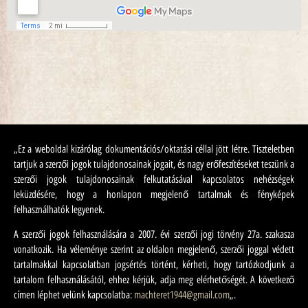
„Ez a weboldal kizárólag dokumentációs/oktatási céllal jött létre. Tiszteletben
tartjuk a szerzői jogok tulajdonosainak jogait, és nagy erőfeszítéseket teszünk a
szerzői jogok tulajdonosainak felkutatásával kapcsolatos nehézségek
leküzdésére, hogy a honlapon megjelenő tartalmak és fényképek
felhasználhatók legyenek.
A szerzői jogok felhasználására a 2007. évi szerzői jogi törvény 27a. szakasza
vonatkozik. Ha véleménye szerint az oldalon megjelenő, szerzői joggal védett
tartalmakkal kapcsolatban jogsértés történt, kérheti, hogy tartózkodjunk a
tartalom felhasználásától, ehhez kérjük, adja meg elérhetőségét. A következő
címen léphet velünk kapcsolatba:
machteret1944@gmail.com
„.